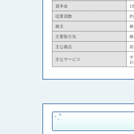
資本金
1
従業員数
約
株主
株
主要取引先
株
主な拠点
岩
オ
主なサービス
お